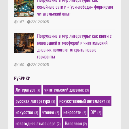
семейные саги и «Гуси-лебеди» формируют
читательский опыт
167
22/12/2025
Погружение в мир литературы: как книги с
новогодней атмосферой и читательский
дневник помогают открыть новые
горизонты
160
22/12/2025
РУБРИКИ
Литература
читательский дневник
(7)
(3)
русская литература
искусственный интеллект
(3)
(3)
искусство
чтение
нейросети
DIY
(3)
(2)
(2)
(2)
новогодняя атмосфера
Наполеон
(2)
(2)