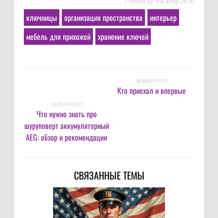
Posted by
mir-knig-26.ru
ключницы
организация пространства
интерьер
мебель для прихожей
хранение ключей
NEWER POST
Кто приехал и впервые
OLDER POST
Что нужно знать про
шуруповерт аккумуляторный
AEG: обзор и рекомендации
СВЯЗАННЫЕ ТЕМЫ