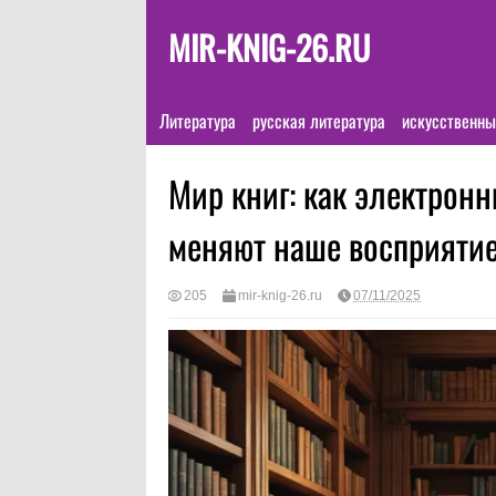
MIR-KNIG-26.RU
Литература
русская литература
искусственны
Мир книг: как электрон
меняют наше восприяти
205
mir-knig-26.ru
07/11/2025