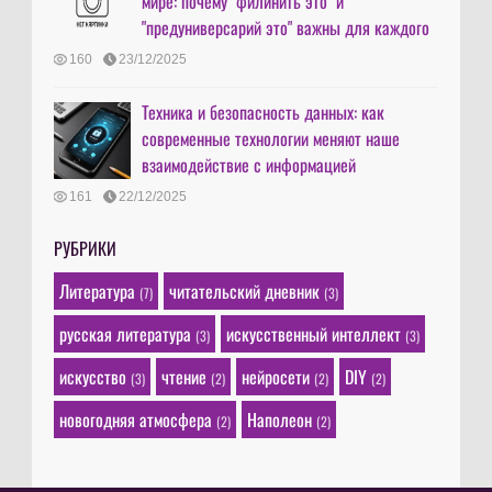
мире: почему "филинить это" и
"предуниверсарий это" важны для каждого
160
23/12/2025
Техника и безопасность данных: как
современные технологии меняют наше
взаимодействие с информацией
161
22/12/2025
РУБРИКИ
Литература
читательский дневник
(7)
(3)
русская литература
искусственный интеллект
(3)
(3)
искусство
чтение
нейросети
DIY
(3)
(2)
(2)
(2)
новогодняя атмосфера
Наполеон
(2)
(2)