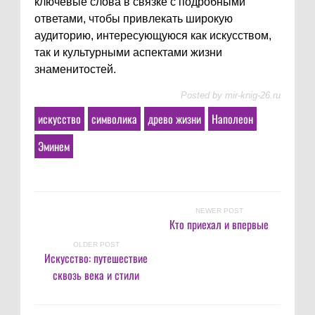
ключевые слова в связке с подробными
ответами, чтобы привлекать широкую
аудиторию, интересующуюся как искусством,
так и культурными аспектами жизни
знаменитостей.
Posted by
mir-knig-26.ru
искусство
символика
древо жизни
Наполеон
Эминем
NEWER POST
Кто приехал и впервые
OLDER POST
Искусство: путешествие
сквозь века и стили