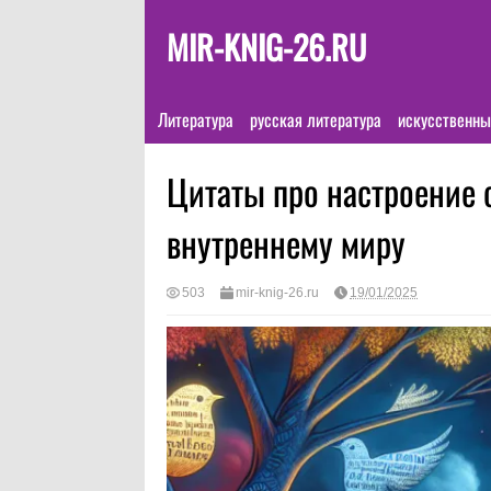
MIR-KNIG-26.RU
Литература
русская литература
искусственны
Цитаты про настроение 
внутреннему миру
503
mir-knig-26.ru
19/01/2025