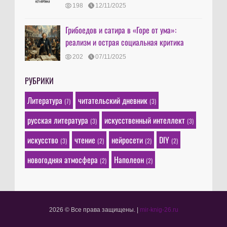
198
12/11/2025
Грибоедов и сатира в «Горе от ума»:
реализм и острая социальная критика
202
07/11/2025
РУБРИКИ
Литература
читательский дневник
(7)
(3)
русская литература
искусственный интеллект
(3)
(3)
искусство
чтение
нейросети
DIY
(3)
(2)
(2)
(2)
новогодняя атмосфера
Наполеон
(2)
(2)
2026 © Все права защищены.
|
mir-knig-26.ru