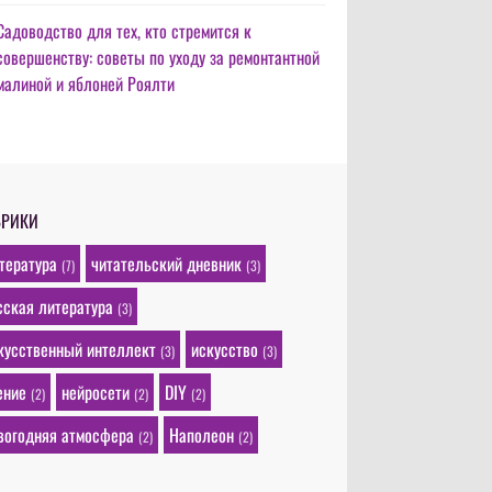
Садоводство для тех, кто стремится к
совершенству: советы по уходу за ремонтантной
малиной и яблоней Роялти
БРИКИ
тература
читательский дневник
(7)
(3)
сская литература
(3)
кусственный интеллект
искусство
(3)
(3)
ение
нейросети
DIY
(2)
(2)
(2)
вогодняя атмосфера
Наполеон
(2)
(2)